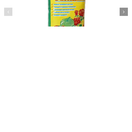
Грунт ГАРАНТ Рассадный, 5л
65.40 руб
В корзину
Завод почвогрунтов
"Темп-2"
sales@pochvogrunty.ru
+7 (3822) 23-47-53