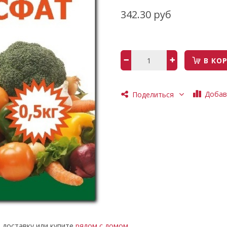
342.30 руб
В КО
Добав
Поделиться
е доставку или купите
рядом с домом
.