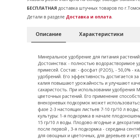
БЕСПЛАТНАЯ
доставка штучных товаров по г.Томск
Детали в разделе
Доставка и оплата
.
Описание
Характеристики
Минеральное удобрение для питания растений 
Достоинства: - полностью водорастворимое уд
примесей. Состав: - фосфат (Р2О5), - 50,0% -
удобрений. Его эффективность достигается з
калия повышают урожайность и улучшают каче
сахаристость. При использовании удобрения 
цветочных растений. Его применение способст
внекорневых подкормок может использоваться 
фазе 2-3 настоящих листьев 7-10 гр/10 л воды;
культуры: 1-я подкормка в начале плодоношения
15 гр/10 л воды. Плодово-ягодные и декоративн
после первой , 3-я подкормка - середина сентя
для овощных и цветочных, для деревьев и куст