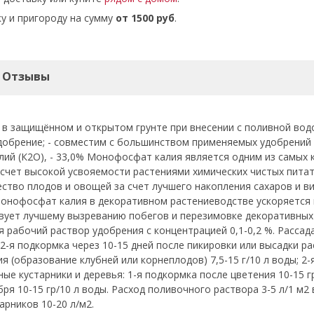
у и пригороду на сумму
от 1500 руб
.
Отзывы
в защищённом и открытом грунте при внесении с поливной водо
обрение; - совместим с большинством применяемых удобрений и
 калий (К2О), - 33,0% Монофосфат калия является одним из сам
а счет высокой усвояемости растениями химических чистых пи
ство плодов и овощей за счет лучшего накопления сахаров и в
Монофосфат калия в декоративном растениеводстве ускоряется 
вует лучшему вызреванию побегов и перезимовке декоративных 
рабочий раствор удобрения с концентрацией 0,1-0,2 %. Рассада
 2-я подкормка через 10-15 дней после пикировки или высадки ра
 (образование клубней или корнеплодов) 7,5-15 г/10 л воды; 2-
ые кустарники и деревья: 1-я подкормка после цветения 10-15 гр
бря 10-15 гр/10 л воды. Расход поливочного раствора 3-5 л/1 м2 
арников 10-20 л/м2.