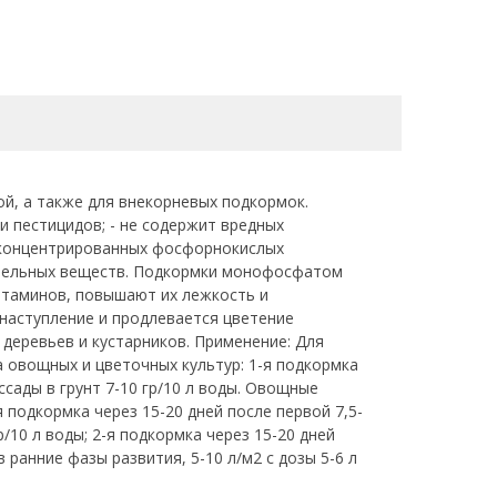
й, а также для внекорневых подкормок.
 пестицидов; - не содержит вредных
ых концентрированных фосфорнокислых
тательных веществ. Подкормки монофосфатом
итаминов, повышают их лежкость и
наступление и продлевается цветение
деревьев и кустарников. Применение: Для
 овощных и цветочных культур: 1-я подкормка
ссады в грунт 7-10 гр/10 л воды. Овощные
я подкормка через 15-20 дней после первой 7,5-
/10 л воды; 2-я подкормка через 15-20 дней
в ранние фазы развития, 5-10 л/м2 с дозы 5-6 л