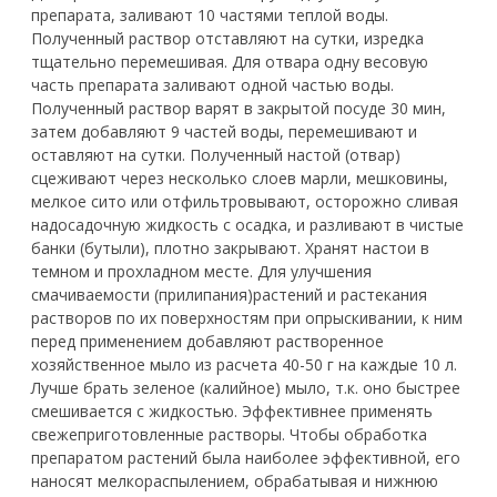
препарата, заливают 10 частями теплой воды.
Полученный раствор отставляют на сутки, изредка
тщательно перемешивая. Для отвара одну весовую
часть препарата заливают одной частью воды.
Полученный раствор варят в закрытой посуде 30 мин,
затем добавляют 9 частей воды, перемешивают и
оставляют на сутки. Полученный настой (отвар)
сцеживают через несколько слоев марли, мешковины,
мелкое сито или отфильтровывают, осторожно сливая
надосадочную жидкость с осадка, и разливают в чистые
банки (бутыли), плотно закрывают. Хранят настои в
темном и прохладном месте. Для улучшения
смачиваемости (прилипания)растений и растекания
растворов по их поверхностям при опрыскивании, к ним
перед применением добавляют растворенное
хозяйственное мыло из расчета 40-50 г на каждые 10 л.
Лучше брать зеленое (калийное) мыло, т.к. оно быстрее
смешивается с жидкостью. Эффективнее применять
свежеприготовленные растворы. Чтобы обработка
препаратом растений была наиболее эффективной, его
наносят мелкораспылением, обрабатывая и нижнюю