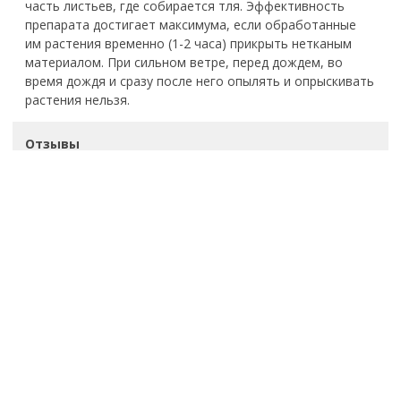
часть листьев, где собирается тля. Эффективность
препарата достигает максимума, если обработанные
им растения временно (1-2 часа) прикрыть нетканым
материалом. При сильном ветре, перед дождем, во
время дождя и сразу после него опылять и опрыскивать
растения нельзя.
Отзывы
Завод почвогрунтов
"Темп-2"
sales@pochvogrunty.ru
+7 (3822) 23-47-53
+7 (909) 543-47-53