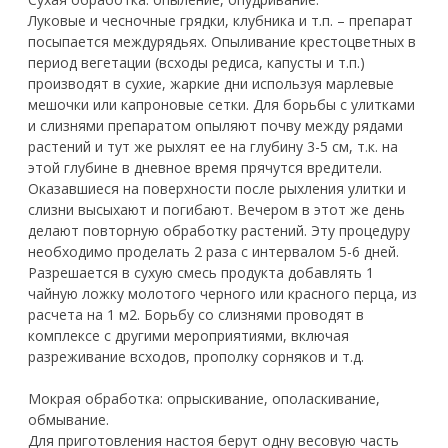
Луковые и чесночные грядки, клубника и т.п. – препарат
посыпается междурядьях. Опыливание крестоцветных в
период вегетации (всходы редиса, капусты и т.п.)
производят в сухие, жаркие дни используя марлевые
мешочки или капроновые сетки. Для борьбы с улитками
и слизнями препаратом опыляют почву между рядами
растений и тут же рыхлят ее на глубину 3-5 см, т.к. на
этой глубине в дневное время прячутся вредители.
Оказавшиеся на поверхности после рыхления улитки и
слизни высыхают и погибают. Вечером в этот же день
делают повторную обработку растений. Эту процедуру
необходимо проделать 2 раза с интервалом 5-6 дней.
Разрешается в сухую смесь продукта добавлять 1
чайную ложку молотого черного или красного перца, из
расчета на 1 м2. Борьбу со слизнями проводят в
комплексе с другими мероприятиями, включая
разреживание всходов, прополку сорняков и т.д.
Мокрая обработка: опрыскивание, ополаскивание,
обмывание.
Для приготовления настоя берут одну весовую часть