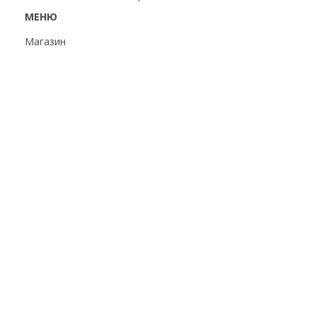
МЕНЮ
Магазин
Доставка и оплата
Партнерам
О компании
Контакты
Статьи
УГОЛОК ПОКУПАТЕЛЯ
Политика
конфиденциальности
Пользовательское
соглашение
Публичная оферта