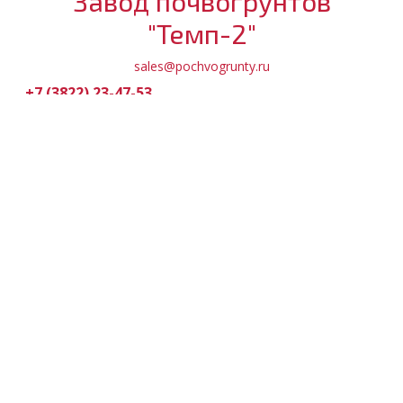
Завод почвогрунтов
"Темп-2"
sales@pochvogrunty.ru
+7 (3822) 23-47-53
+7 (909) 543-47-53
Обратный звонок
МЕНЮ
Магазин
Доставка и оплата
Партнерам
О компании
Контакты