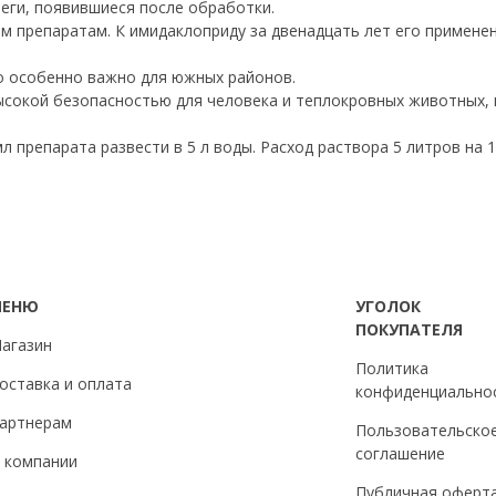
еги, появившиеся после обработки.
м препаратам. К имидаклоприду за двенадцать лет его примене
то особенно важно для южных районов.
ысокой безопасностью для человека и теплокровных животных, 
л препарата развести в 5 л воды. Расход раствора 5 литров на
МЕНЮ
УГОЛОК
ПОКУПАТЕЛЯ
агазин
Политика
оставка и оплата
конфиденциально
артнерам
Пользовательско
соглашение
 компании
Публичная оферт