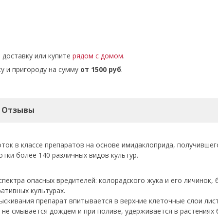
е доставку или купите
рядом с домом
.
у и пригороду на сумму
от 1500 руб
.
Отзывы
ток в классе препаратов на основе имидаклоприда, получившег
отки более 140 различных видов культур.
ектра опасных вредителей: колорадского жука и его личинок, б
ативных культурах.
ыскивания препарат впитывается в верхние клеточные слои лист
т не смывается дождем и при поливе, удерживается в растениях 