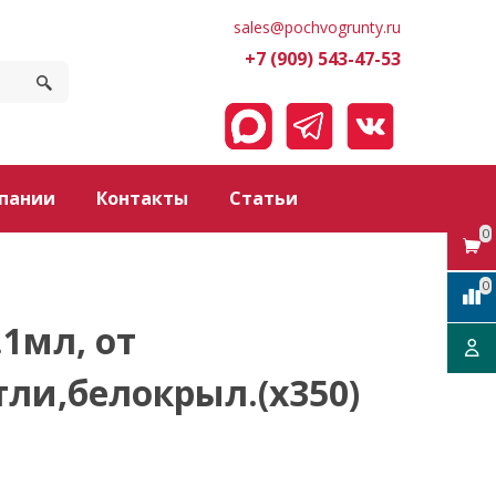
sales@pochvogrunty.ru
+7 (909) 543-47-53
пании
Контакты
Статьи
0
0
.1мл, от
тли,белокрыл.(х350)