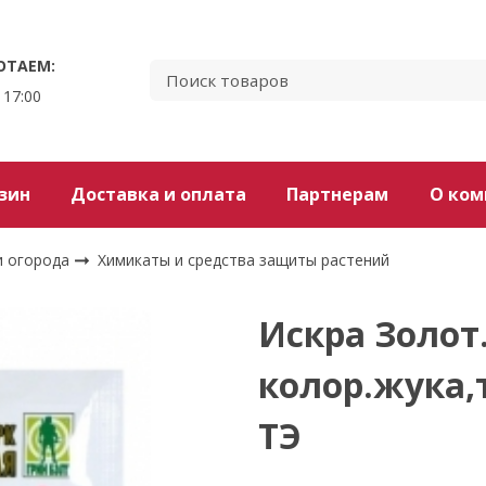
ОТАЕМ:
 17:00
зин
Доставка и оплата
Партнерам
О ком
и огорода
Химикаты и средства защиты растений
Искра Золот
колор.жука,
ТЭ