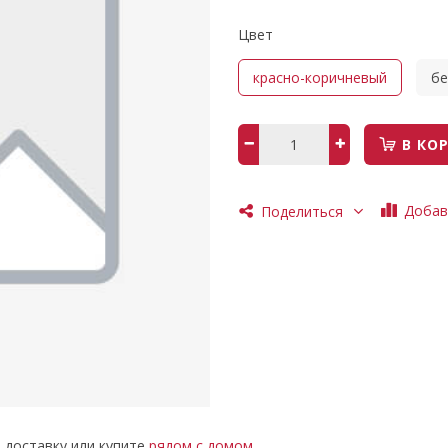
Цвет
красно-коричневый
б
В КО
Добав
Поделиться
е доставку или купите
рядом с домом
.