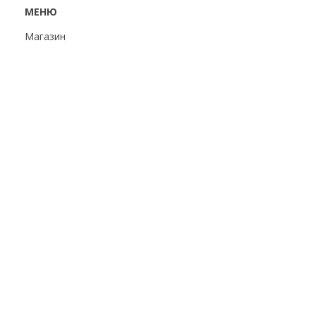
МЕНЮ
Магазин
Доставка и оплата
Партнерам
О компании
Контакты
Статьи
УГОЛОК ПОКУПАТЕЛЯ
Политика
конфиденциальности
Пользовательское
соглашение
Публичная оферта