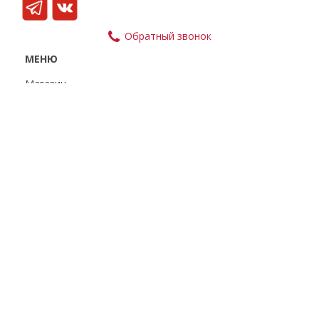
Обратный звонок
МЕНЮ
Магазин
Доставка и оплата
Партнерам
О компании
Контакты
Статьи
УГОЛОК ПОКУПАТЕЛЯ
Политика
конфиденциальности
Пользовательское
соглашение