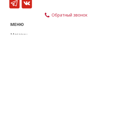
Обратный звонок
МЕНЮ
Магазин
Доставка и оплата
Партнерам
О компании
Контакты
Статьи
УГОЛОК ПОКУПАТЕЛЯ
Политика
конфиденциальности
Пользовательское
соглашение